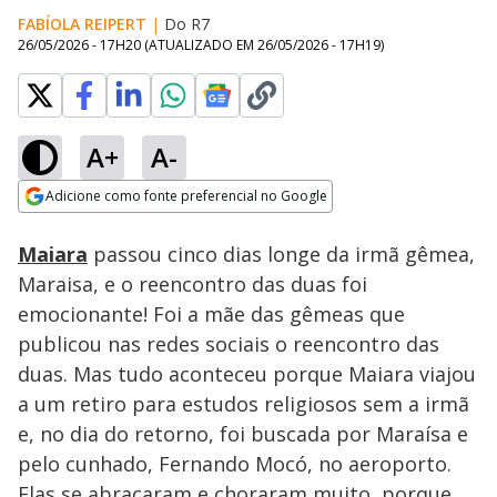
FABÍOLA REIPERT
|
Do R7
26/05/2026 - 17H20
(ATUALIZADO EM
26/05/2026 - 17H19
)
A+
A-
Loaded
:
100.00%
Adicione como fonte preferencial no Google
Subtitles
Ativar
Som
Opens in new window
Maiara
passou cinco dias longe da irmã gêmea,
Maraisa, e o reencontro das duas foi
emocionante! Foi a mãe das gêmeas que
publicou nas redes sociais o reencontro das
duas. Mas tudo aconteceu porque Maiara viajou
a um retiro para estudos religiosos sem a irmã
e, no dia do retorno, foi buscada por Maraísa e
pelo cunhado, Fernando Mocó, no aeroporto.
Elas se abraçaram e choraram muito, porque