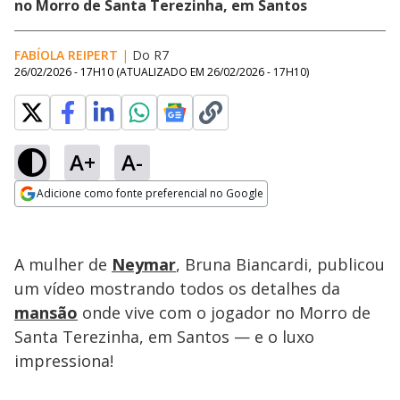
no Morro de Santa Terezinha, em Santos
FABÍOLA REIPERT
|
Do R7
26/02/2026 - 17H10
(ATUALIZADO EM
26/02/2026 - 17H10
)
A+
A-
Loaded
:
25.37%
Adicione como fonte preferencial no Google
Subtitles
Ativar
Som
Opens in new window
A mulher de
Neymar
, Bruna Biancardi, publicou
um vídeo mostrando todos os detalhes da
mansão
onde vive com o jogador no Morro de
Santa Terezinha, em Santos — e o luxo
impressiona!