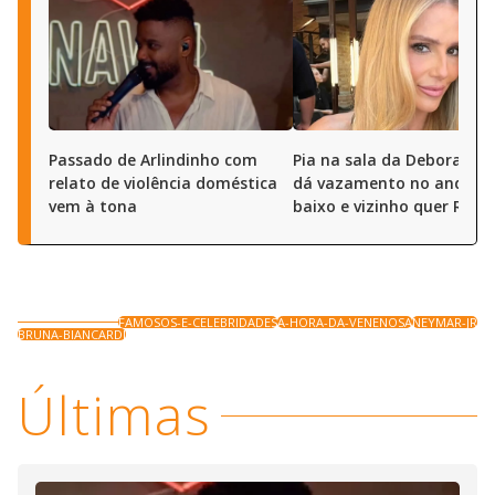
Passado de Arlindinho com
Pia na sala da Deborah S
relato de violência doméstica
dá vazamento no andar 
vem à tona
baixo e vizinho quer R$ 50
FAMOSOS-E-CELEBRIDADES
A-HORA-DA-VENENOSA
NEYMAR-JR
BRUNA-BIANCARDI
Últimas