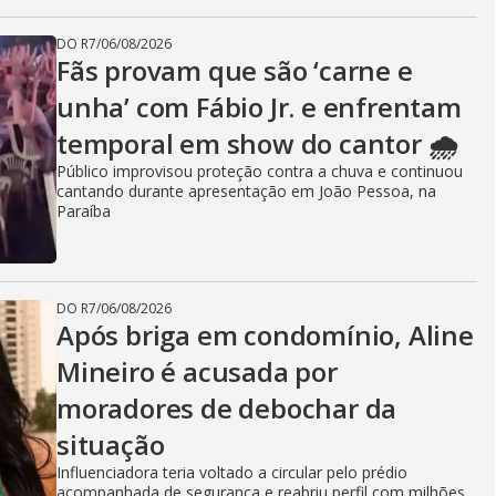
DO R7
/
06/08/2026
Fãs provam que são ‘carne e
unha’ com Fábio Jr. e enfrentam
temporal em show do cantor 🌧️
Público improvisou proteção contra a chuva e continuou
cantando durante apresentação em João Pessoa, na
Paraíba
DO R7
/
06/08/2026
Após briga em condomínio, Aline
Mineiro é acusada por
moradores de debochar da
situação
Influenciadora teria voltado a circular pelo prédio
acompanhada de segurança e reabriu perfil com milhões