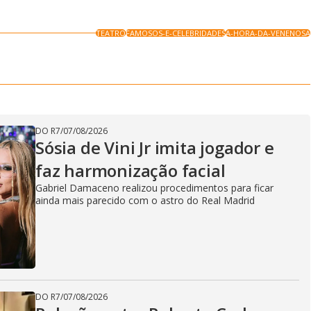
TEATRO
FAMOSOS-E-CELEBRIDADES
A-HORA-DA-VENENOSA
DO R7
/
07/08/2026
Sósia de Vini Jr imita jogador e
faz harmonização facial
Gabriel Damaceno realizou procedimentos para ficar
ainda mais parecido com o astro do Real Madrid
DO R7
/
07/08/2026