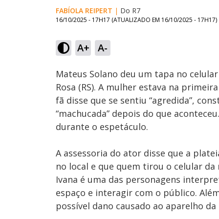
FABÍOLA REIPERT
|
Do R7
16/10/2025 - 17H17
(ATUALIZADO EM
16/10/2025 - 17H17
)
Loaded
:
54.99%
A+
A-
Ativar
Som
Mateus Solano deu um tapa no celular
Rosa (RS). A mulher estava na primeira 
fã disse que se sentiu “agredida”, con
“machucada” depois do que aconteceu
durante o espetáculo.
A assessoria do ator disse que a platei
no local e que quem tirou o celular da
Ivana é uma das personagens interpret
espaço e interagir com o público. Além
possível dano causado ao aparelho da