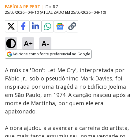
FABÍOLA REIPERT
|
Do R7
25/05/2026 - 04H10
(ATUALIZADO EM
25/05/2026 - 04H10
)
A+
A-
Loaded
:
19.08%
Adicione como fonte preferencial no Google
Subtitles
Ativar
Som
Opens in new window
A música 'Don't Let Me Cry', interpretada por
Fábio Jr., sob o pseudônimo Mark Davies, foi
inspirada por uma tragédia no Edifício Joelma
em São Paulo, em 1974. A canção nasceu após a
morte de Martinha, por quem ele era
apaixonado.
A obra ajudou a alavancar a carreira do artista,
que mais tarde assumiu seu nome verdadeiro.