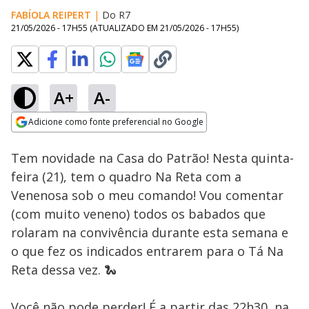
FABÍOLA REIPERT
|
Do R7
21/05/2026 - 17H55
(ATUALIZADO EM
21/05/2026 - 17H55
)
A+
A-
Loaded
:
100.00%
Adicione como fonte preferencial no Google
Subtitles
Ativar
Som
Opens in new window
Tem novidade na Casa do Patrão! Nesta quinta-
feira (21), tem o quadro Na Reta com a
Venenosa sob o meu comando! Vou comentar
(com muito veneno) todos os babados que
rolaram na convivência durante esta semana e
o que fez os indicados entrarem para o Tá Na
Reta dessa vez. 🐍
Você não pode perder! É a partir das 22h30, na