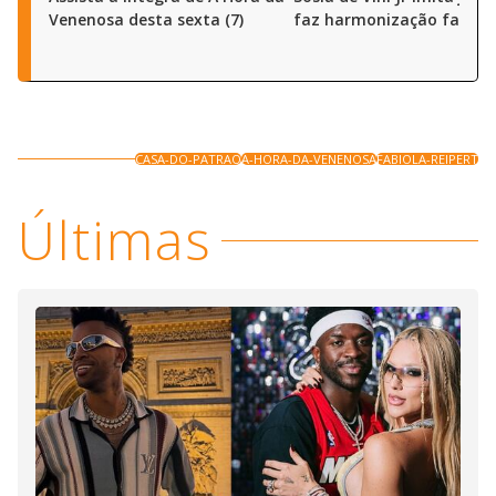
Venenosa desta sexta (7)
faz harmonização facial
CASA-DO-PATRAO
A-HORA-DA-VENENOSA
FABIOLA-REIPERT
Últimas