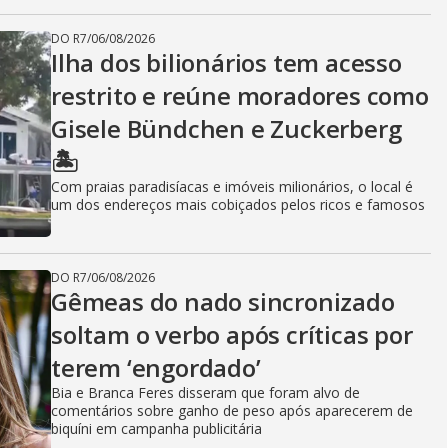
DO R7
/
06/08/2026
Ilha dos bilionários tem acesso
restrito e reúne moradores como
Gisele Bündchen e Zuckerberg
🏝️
Com praias paradisíacas e imóveis milionários, o local é
um dos endereços mais cobiçados pelos ricos e famosos
DO R7
/
06/08/2026
Gêmeas do nado sincronizado
soltam o verbo após críticas por
terem ‘engordado’
Bia e Branca Feres disseram que foram alvo de
comentários sobre ganho de peso após aparecerem de
biquíni em campanha publicitária