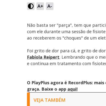
61.41%
A+
A-
Ativar
Som
Não basta ser "parça", tem que partic
com ele durante uma sessão de fisiote
ao receberem os "choques" de um elet
Foi grito de dor para cá, e grito de do
Fabíola Reipert
. Lembrando que o men
e continua em tratamento com fisioter
O PlayPlus agora é RecordPlus: mais
graça. Baixe o app
aqui!
VEJA TAMBÉM