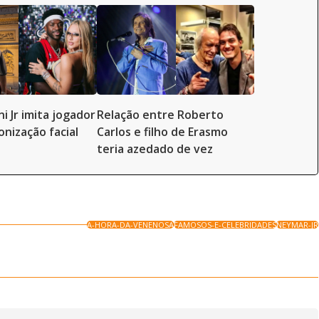
ni Jr imita jogador
Relação entre Roberto
onização facial
Carlos e filho de Erasmo
teria azedado de vez
A-HORA-DA-VENENOSA
FAMOSOS-E-CELEBRIDADES
NEYMAR-JR