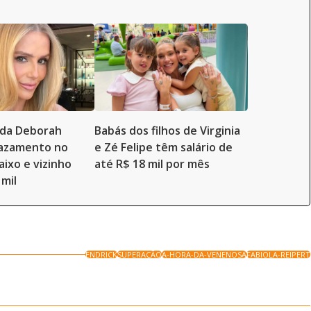
a da Deborah
Babás dos filhos de Virginia
vazamento no
e Zé Felipe têm salário de
aixo e vizinho
até R$ 18 mil por mês
 mil
ENDRICK
SUPERAÇÃO
A-HORA-DA-VENENOSA
FABIOLA-REIPERT