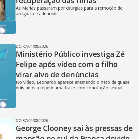
recuperação das filhas
As Marias passaram por cirurgias para a remoção de
amígdala e adenoide
DO R7
/
04/08/2026
Ministério Público investiga Zé
Felipe após vídeo com o filho
virar alvo de denúncias
No vídeo, Leonardo aparece ensinando o neto de quase
dois anos a repetir uma frase com conotação sexual
DO R7
/
02/08/2026
George Clooney sai às pressas de
mansão no sul da França devido