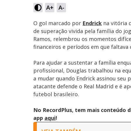
34.76%
A+
A-
Ativar
Som
O gol marcado por
Endrick
na vitória 
de superação vivida pela família do jo
Ramos, relembrou os momentos difícei
financeiros e períodos em que faltava
Para ajudar a sustentar a família enqu
profissional, Douglas trabalhou na eq
a mudar quando Endrick assinou seu pr
atacante defende o Real Madrid e é a
futebol brasileiro.
No RecordPlus, tem mais conteúdo da
app
aqui
!