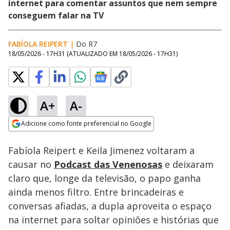
internet para comentar assuntos que nem sempre
conseguem falar na TV
FABÍOLA REIPERT
|
Do R7
18/05/2026 - 17H31
(ATUALIZADO EM
18/05/2026 - 17H31
)
A+
A-
Loaded
:
100.00%
Adicione como fonte preferencial no Google
Ativar
Som
Opens in new window
Fabíola Reipert e Keila Jimenez voltaram a
causar no
Podcast das Venenosas
e deixaram
claro que, longe da televisão, o papo ganha
ainda menos filtro. Entre brincadeiras e
conversas afiadas, a dupla aproveita o espaço
na internet para soltar opiniões e histórias que