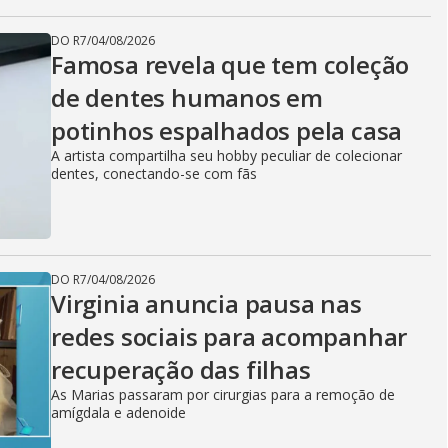
DO R7
/
04/08/2026
Famosa revela que tem coleção
de dentes humanos em
potinhos espalhados pela casa
A artista compartilha seu hobby peculiar de colecionar
dentes, conectando-se com fãs
DO R7
/
04/08/2026
Virginia anuncia pausa nas
redes sociais para acompanhar
recuperação das filhas
As Marias passaram por cirurgias para a remoção de
amígdala e adenoide