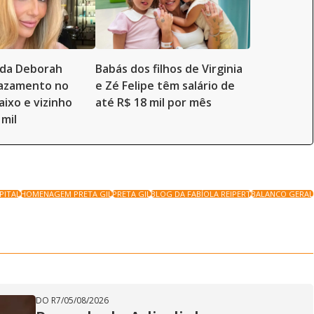
a da Deborah
Babás dos filhos de Virginia
vazamento no
e Zé Felipe têm salário de
aixo e vizinho
até R$ 18 mil por mês
 mil
PITAL
HOMENAGEM PRETA GIL
PRETA GIL
BLOG DA FABÍOLA REIPERT
BALANCO GERAL
DO R7
/
05/08/2026