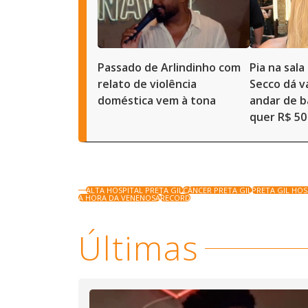
Passado de Arlindinho com
Pia na sal
relato de violência
Secco dá 
doméstica vem à tona
andar de b
quer R$ 50
ALTA HOSPITAL PRETA GIL
CÂNCER PRETA GIL
PRETA GIL HOS
A HORA DA VENENOSA
RECORD
Últimas