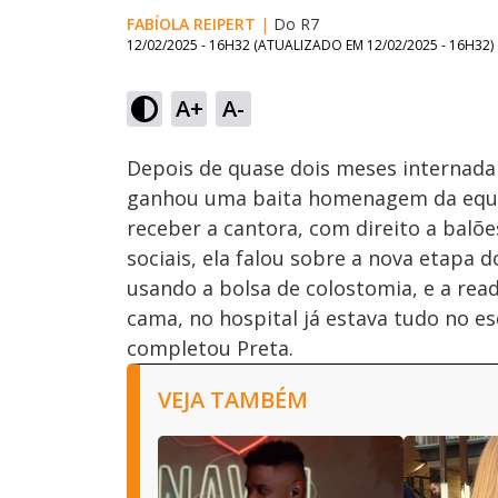
FABÍOLA REIPERT
|
Do R7
12/02/2025 - 16H32
(ATUALIZADO EM
12/02/2025 - 16H32
)
Loaded
:
28.46%
A+
A-
Ativar
Som
Depois de quase dois meses internada 
ganhou uma baita homenagem da equipe
receber a cantora, com direito a balõ
sociais, ela falou sobre a nova etapa
usando a bolsa de colostomia, e a rea
cama, no hospital já estava tudo no es
completou Preta.
VEJA TAMBÉM