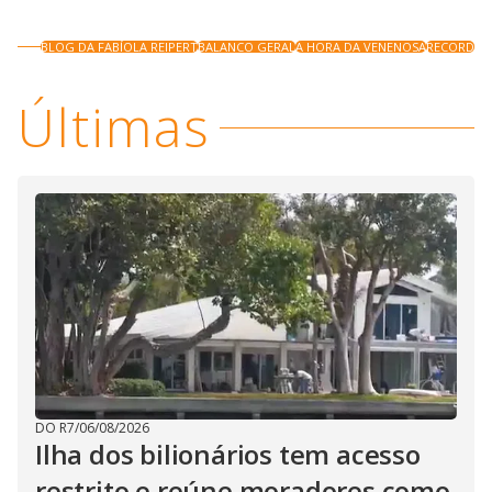
BLOG DA FABÍOLA REIPERT
BALANCO GERAL
A HORA DA VENENOSA
RECORD
Últimas
DO R7
/
06/08/2026
Ilha dos bilionários tem acesso
restrito e reúne moradores como