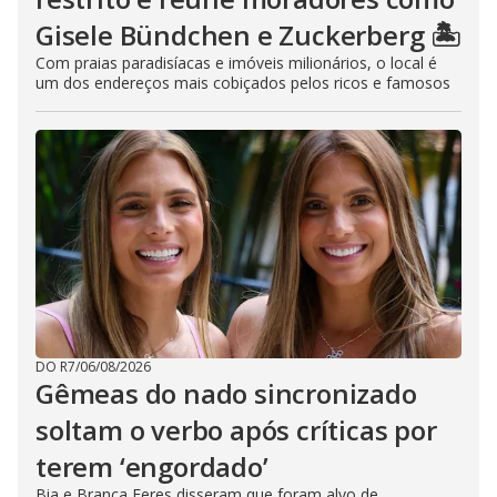
Gisele Bündchen e Zuckerberg 🏝️
Com praias paradisíacas e imóveis milionários, o local é
um dos endereços mais cobiçados pelos ricos e famosos
DO R7
/
06/08/2026
Gêmeas do nado sincronizado
soltam o verbo após críticas por
terem ‘engordado’
Bia e Branca Feres disseram que foram alvo de