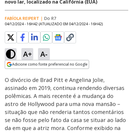
novo lar, localizado na Califórnia (EUA)
FABÍOLA REIPERT
|
Do R7
04/12/2024 - 16H42
(ATUALIZADO EM
04/12/2024 - 16H42
)
A+
A-
Loaded
:
36.25%
Adicione como fonte preferencial no Google
Ativar
Som
Opens in new window
Ilha dos bilionários
O divórcio de Brad Pitt e Angelina Jolie,
tem acesso restrito e
reúne moradores
assinado em 2019, continua rendendo diversas
como Gisele
polêmicas. A mais recente é a mudança do
Bündchen e
Zuckerberg 🏝️
astro de Hollywood para uma nova mansão –
situação que não renderia tantos comentários
se não fosse pelo fato da casa se situar ao lado
da em que a atriz mora. Conforme exibido na