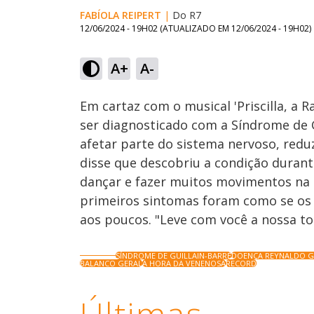
FABÍOLA REIPERT
|
Do R7
12/06/2024 - 19H02
(ATUALIZADO EM
12/06/2024 - 19H02
)
Loaded
:
56.04%
A+
A-
Ativar
Som
Em cartaz com o musical 'Priscilla, a 
ser diagnosticado com a Síndrome de 
afetar parte do sistema nervoso, reduz
disse que descobriu a condição durante
dançar e fazer muitos movimentos na 
primeiros sintomas foram como se os 
aos poucos. "Leve com você a nossa to
SÍNDROME DE GUILLAIN-BARRÉ
DOENÇA REYNALDO G
BALANCO GERAL
A HORA DA VENENOSA
RECORD