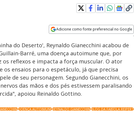
Adicione como fonte preferencial no Google
Velocidade
Opens in new window
Rainha do Deserto', Reynaldo Gianecchini acabou de
Guillain-Barré, uma doença autoimune que, por
 os reflexos e impacta a força muscular. O ator
 os ensaios para o espetáculo, já que precisa
pele de seu personagem. Segundo Gianecchini, os
nervos das mãos e dos pés estivessem paralisando
rcida", apoiou Reinaldo Gottino.
IANECCHINI
DOENÇA AUTOIMUNE
REYNALDO GIANECCHINI
BLOG DA FABÍOLA REIPERT