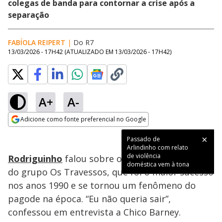
colegas de banda para contornar a crise após a
separação
FABÍOLA REIPERT
|
Do R7
13/03/2026 - 17H42
(ATUALIZADO EM
13/03/2026 - 17H42
)
A+
A-
Loaded
:
59.15%
Adicione como fonte preferencial no Google
Subtitles
Ativar
Som
Opens in new window
Passado de
Arlindinho com relato
de violência
Rodriguinho
falou sobre os bastidores da saída
doméstica vem à tona
do grupo Os Travessos, que foi o maior sucesso
nos anos 1990 e se tornou um fenômeno do
pagode na época. “Eu não queria sair”,
confessou em entrevista a Chico Barney.