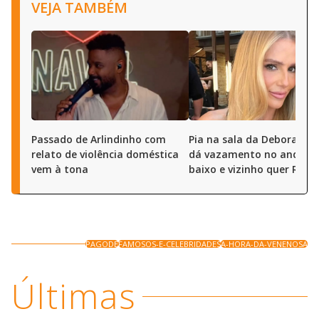
VEJA TAMBÉM
Passado de Arlindinho com
Pia na sala da Deborah S
relato de violência doméstica
dá vazamento no andar 
vem à tona
baixo e vizinho quer R$ 50
PAGODE
FAMOSOS-E-CELEBRIDADES
A-HORA-DA-VENENOSA
Últimas