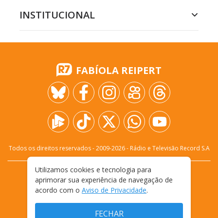
INSTITUCIONAL
FABÍOLA REIPERT
Todos os direitos reservados - 2009-
2026
- Rádio e Televisão Record S.A
Utilizamos cookies e tecnologia para
CARREIRA
FALE CONOSCO
PRIVACIDADE
aprimorar sua experiência de navegação de
TERMOS E CONDIÇÕES DE USO
acordo com o
Aviso de Privacidade
.
FECHAR