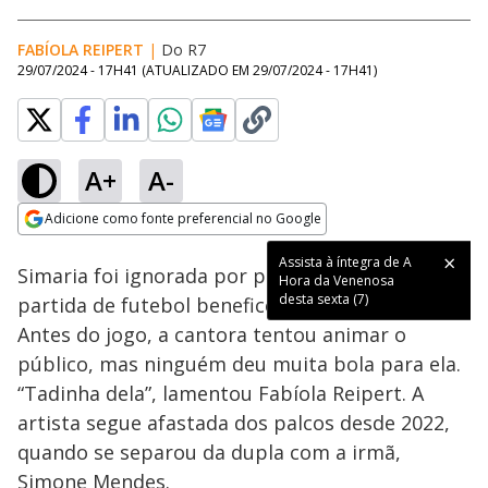
FABÍOLA REIPERT
|
Do R7
29/07/2024 - 17H41
(ATUALIZADO EM
29/07/2024 - 17H41
)
A+
A-
Loaded
:
62.50%
Adicione como fonte preferencial no Google
Ativar
Som
Opens in new window
Assista à íntegra de A
Simaria foi ignorada por público durante
Hora da Venenosa
desta sexta (7)
partida de futebol beneficente em Brasília (DF).
Antes do jogo, a cantora tentou animar o
público, mas ninguém deu muita bola para ela.
“Tadinha dela”, lamentou Fabíola Reipert. A
artista segue afastada dos palcos desde 2022,
quando se separou da dupla com a irmã,
Simone Mendes.