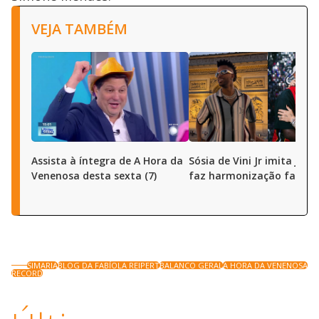
VEJA TAMBÉM
Assista à íntegra de A Hora da
Sósia de Vini Jr imita joga
Venenosa desta sexta (7)
faz harmonização facial
SIMARIA
BLOG DA FABÍOLA REIPERT
BALANCO GERAL
A HORA DA VENENOSA
RECORD