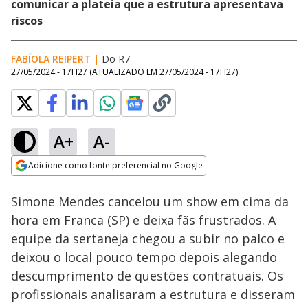
comunicar a plateia que a estrutura apresentava
riscos
FABÍOLA REIPERT
|
Do R7
27/05/2024 - 17H27
(ATUALIZADO EM
27/05/2024 - 17H27
)
A+
A-
Loaded
:
40.87%
Adicione como fonte preferencial no Google
Ativar
Som
Opens in new window
Simone Mendes cancelou um show em cima da
hora em Franca (SP) e deixa fãs frustrados. A
equipe da sertaneja chegou a subir no palco e
deixou o local pouco tempo depois alegando
descumprimento de questões contratuais. Os
profissionais analisaram a estrutura e disseram