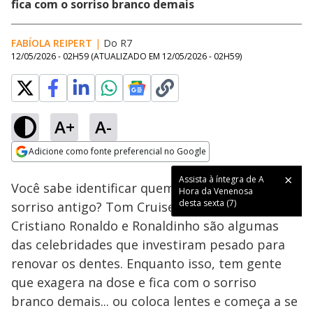
fica com o sorriso branco demais
FABÍOLA REIPERT
|
Do R7
12/05/2026 - 02H59
(ATUALIZADO EM
12/05/2026 - 02H59
)
A+
A-
Loaded
:
24.65%
Adicione como fonte preferencial no Google
Subtitles
Ativar
Som
Opens in new window
Assista à íntegra de A
Você sabe identificar quem é o famoso só pelo
Hora da Venenosa
desta sexta (7)
sorriso antigo? Tom Cruise, Glória Pires,
Cristiano Ronaldo e Ronaldinho são algumas
das celebridades que investiram pesado para
renovar os dentes. Enquanto isso, tem gente
que exagera na dose e fica com o sorriso
branco demais... ou coloca lentes e começa a se