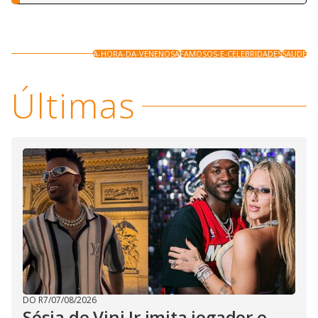
A-HORA-DA-VENENOSA
FAMOSOS-E-CELEBRIDADES
SAUDE
Últimas
DO R7
/
07/08/2026
Sósia de Vini Jr imita jogador e