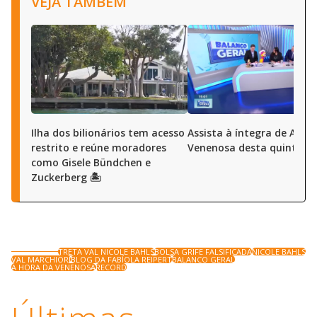
VEJA TAMBÉM
Ilha dos bilionários tem acesso
Assista à íntegra de A Ho
restrito e reúne moradores
Venenosa desta quinta (6
como Gisele Bündchen e
Zuckerberg 🏝️
TRETA VAL NICOLE BAHLS
BOLSA GRIFE FALSIFICADA
NICOLE BAHLS
VAL MARCHIORI
BLOG DA FABÍOLA REIPERT
BALANCO GERAL
A HORA DA VENENOSA
RECORD