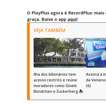
O PlayPlus agora é RecordPlus: mais
graça. Baixe o app
aqui!
VEJA TAMBÉM
Ilha dos bilionários tem
Assista à 
acesso restrito e reúne
da Venenos
moradores como Gisele
(6)
Bündchen e Zuckerberg 🏝️