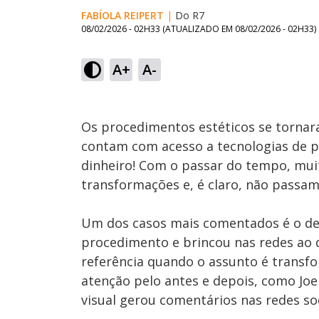
FABÍOLA REIPERT
|
Do R7
08/02/2026 - 02H33
(ATUALIZADO EM
08/02/2026 - 02H33
)
Loaded
:
54.28%
A+
A-
Ativar
Som
Os procedimentos estéticos se tornar
contam com acesso a tecnologias de p
dinheiro! Com o passar do tempo, mu
transformações e, é claro, não passam
Um dos casos mais comentados é o d
procedimento e brincou nas redes ao d
referência quando o assunto é trans
atenção pelo antes e depois, como Joe
visual gerou comentários nas redes soc