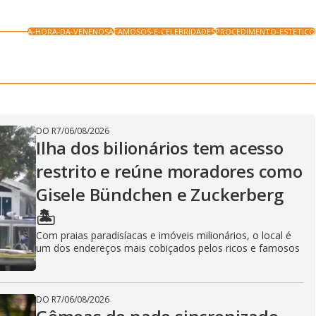
A-HORA-DA-VENENOSA
FAMOSOS-E-CELEBRIDADES
PROCEDIMENTO-ESTETICO
DO R7
/
06/08/2026
Ilha dos bilionários tem acesso
restrito e reúne moradores como
Gisele Bündchen e Zuckerberg
🏝️
Com praias paradisíacas e imóveis milionários, o local é
um dos endereços mais cobiçados pelos ricos e famosos
DO R7
/
06/08/2026