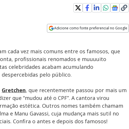
Adicione como fonte preferencial no Google
Velocidade
Opens in new window
am cada vez mais comuns entre os famosos, que
onta, profissionais renomados e muuuuito
itas celebridades acabam acumulando
 despercebidas pelo público.
e
Gretchen
, que recentemente passou por mais um
izer que “mudou até o CPF”. A cantora virou
formação estética. Outros nomes também chamam
lma e Manu Gavassi, cuja mudança mais sutil no
iais. Confira o antes e depois dos famosos!