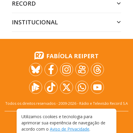
RECORD
INSTITUCIONAL
FABÍOLA REIPERT
Todos os direitos reservados - 2009-
2026
- Rádio e Televisão Record S.A
Utilizamos cookies e tecnologia para
CARREIRA
FALE CONOSCO
PRIVACIDADE
aprimorar sua experiência de navegação de
TERMOS E CONDIÇÕES DE USO
acordo com o
Aviso de Privacidade
.