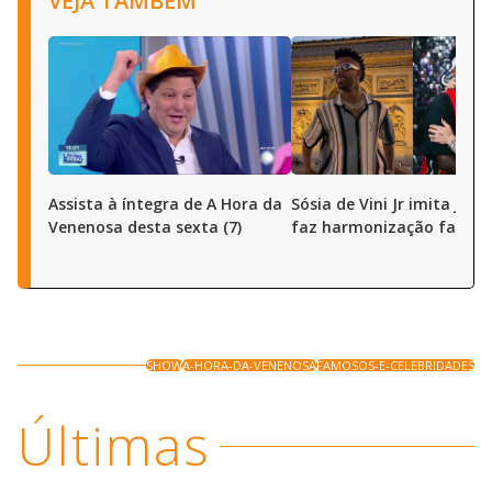
VEJA TAMBÉM
Assista à íntegra de A Hora da
Sósia de Vini Jr imita joga
Venenosa desta sexta (7)
faz harmonização facial
SHOW
A-HORA-DA-VENENOSA
FAMOSOS-E-CELEBRIDADES
Últimas