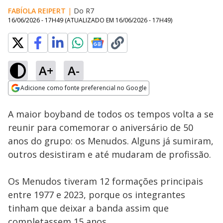
FABÍOLA REIPERT
|
Do R7
16/06/2026 - 17H49
(ATUALIZADO EM
16/06/2026 - 17H49
)
A+
A-
Loaded
:
24.69%
Adicione como fonte preferencial no Google
Subtitles
Ativar
Som
Opens in new window
A maior boyband de todos os tempos volta a se
reunir para comemorar o aniversário de 50
anos do grupo: os Menudos. Alguns já sumiram,
outros desistiram e até mudaram de profissão.
Os Menudos tiveram 12 formações principais
entre 1977 e 2023, porque os integrantes
tinham que deixar a banda assim que
completassem 15 anos.