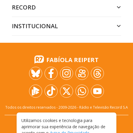
RECORD
INSTITUCIONAL
FABÍOLA REIPERT
Todos os direitos reservados - 2009-
2026
- Rádio e Televisão Record S.A
Utilizamos cookies e tecnologia para
CARREIRA
FALE CONOSCO
PRIVACIDADE
aprimorar sua experiência de navegação de
TERMOS E CONDIÇÕES DE USO
acordo com o
Aviso de Privacidade
.