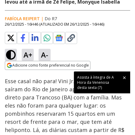
levou até a irmã de Zé Felipe, Monyque Isabella
FABÍOLA REIPERT
|
Do R7
26/12/2025 - 16H46
(ATUALIZADO EM
26/12/2025 - 16H46
)
A+
A-
Loaded
:
52.11%
Adicione como fonte preferencial no Google
Ativar
Som
Opens in new window
Assista à íntegra de A
Esse casal não para! Vini Jr. e Virginia Fonseca
Hora da Venenosa
desta sexta (7)
saíram do Rio de Janeiro após o Natal e foram
direto para Trancoso (BA) com a família. Mas
eles não foram para qualquer lugar: os
pombinhos reservaram 15 quartos em um
resort de frente para o mar, que tem até
heliponto. Lá, as diárias custam a partir de R$