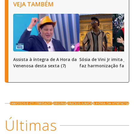
VEJA TAMBÉM
Assista à íntegra de A Hora da
Sósia de Vini Jr imita joga
Venenosa desta sexta (7)
faz harmonização facial
FAMOSOS-E-CELEBRIDADES
VIRGINIA
VINICIUS-JUNIOR
A-HORA-DA-VENENOSA
Últimas