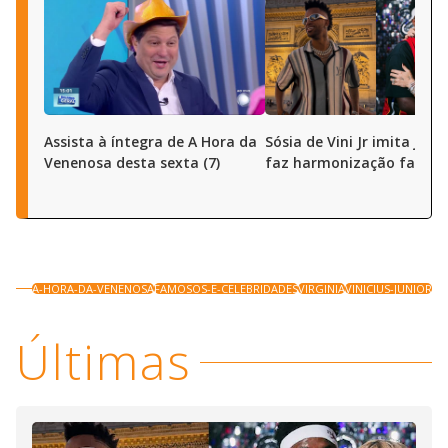
Assista à íntegra de A Hora da
Sósia de Vini Jr imita joga
Venenosa desta sexta (7)
faz harmonização facial
A-HORA-DA-VENENOSA
FAMOSOS-E-CELEBRIDADES
VIRGINIA
VINICIUS-JUNIOR
Últimas