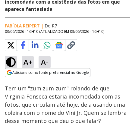
incomodada com a existência das fotos em que
aparece fantasiada
FABÍOLA REIPERT
|
Do R7
03/06/2026 - 16H10
(ATUALIZADO EM
03/06/2026 - 16H10
)
A+
A-
Loaded
:
33.56%
Adicione como fonte preferencial no Google
Ativar
Som
Opens in new window
Tem um "zum zum zum" rolando de que
Virginia Fonseca estaria incomodada com as
fotos, que circulam até hoje, dela usando uma
coleira com o nome do Vini Jr. Quem se lembra
desse momento que deu o que falar?