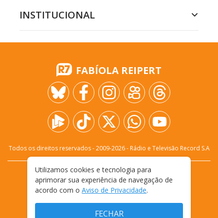
INSTITUCIONAL
FABÍOLA REIPERT
Todos os direitos reservados - 2009-
2026
- Rádio e Televisão Record S.A
Utilizamos cookies e tecnologia para
CARREIRA
FALE CONOSCO
PRIVACIDADE
aprimorar sua experiência de navegação de
TERMOS E CONDIÇÕES DE USO
acordo com o
Aviso de Privacidade
.
FECHAR