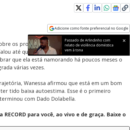
Adicione como fonte preferencial no Google
Subtitles
Velocidade
Opens in new window
Passado de Arlindinho com
bre os problemas que já teve com álcool, mas não
relato de violência doméstica
vem à tona
o falou até que, agora, não tem mais dedo podre para
mbrar que ela está namorando há poucos meses o
rada várias vezes.
trajetória, Wanessa afirmou que está em um bom
ter tido baixa autoestima. Esse é o primeiro
 terminou com Dado Dolabella.
 RECORD para você, ao vivo e de graça. Baixe o