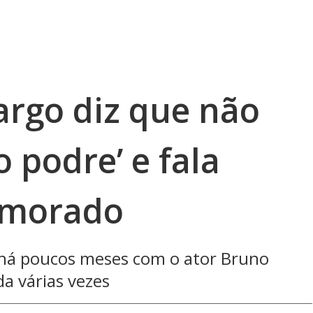
rgo diz que não
 podre’ e fala
amorado
 há poucos meses com o ator Bruno
da várias vezes