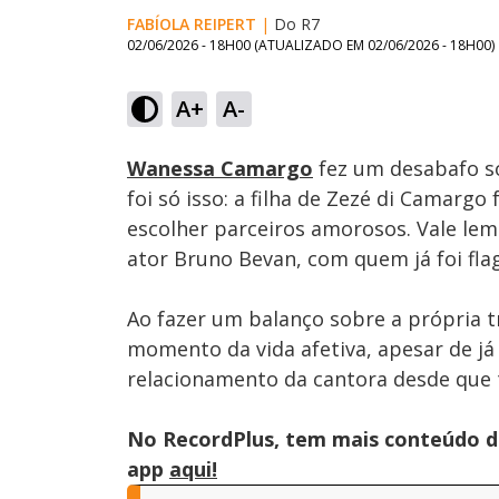
FABÍOLA REIPERT
|
Do R7
02/06/2026 - 18H00
(ATUALIZADO EM
02/06/2026 - 18H00
)
Loaded
:
35.97%
A+
A-
Ativar
Som
Wanessa Camargo
fez um desabafo so
foi só isso: a filha de Zezé di Camarg
escolher parceiros amorosos. Vale le
ator Bruno Bevan, com quem já foi flag
Ao fazer um balanço sobre a própria 
momento da vida afetiva, apesar de já 
relacionamento da cantora desde que
No RecordPlus, tem mais conteúdo da
app
aqui!