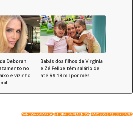
a da Deborah
Babás dos filhos de Virginia
vazamento no
e Zé Felipe têm salário de
aixo e vizinho
até R$ 18 mil por mês
 mil
WANESSA-CAMARGO
A-HORA-DA-VENENOSA
FAMOSOS-E-CELEBRIDADES