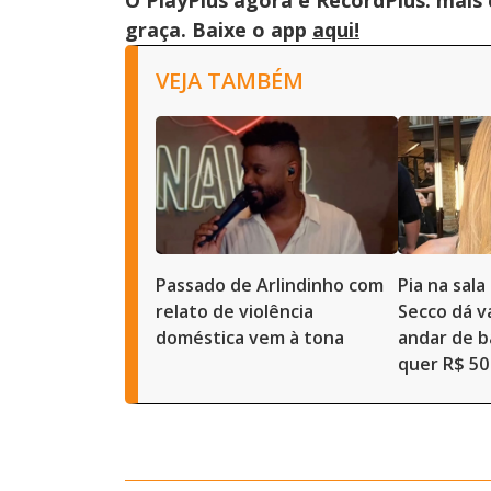
O PlayPlus agora é RecordPlus: mais
graça. Baixe o app
aqui!
VEJA TAMBÉM
Passado de Arlindinho com
Pia na sal
relato de violência
Secco dá 
doméstica vem à tona
andar de b
quer R$ 50