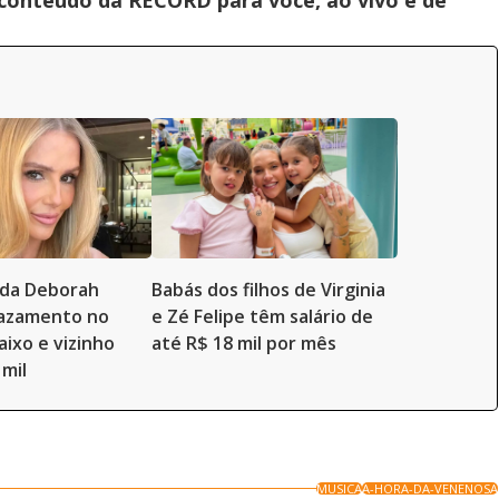
 conteúdo da RECORD para você, ao vivo e de
a da Deborah
Babás dos filhos de Virginia
vazamento no
e Zé Felipe têm salário de
aixo e vizinho
até R$ 18 mil por mês
 mil
MUSICA
A-HORA-DA-VENENOSA