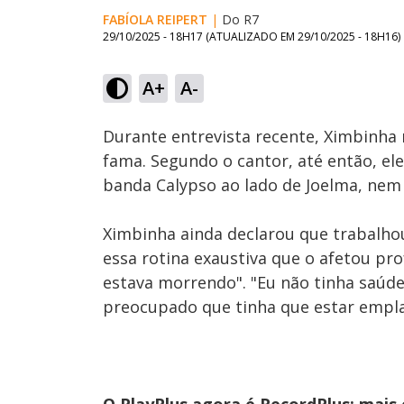
FABÍOLA REIPERT
|
Do R7
29/10/2025 - 18H17
(ATUALIZADO EM
29/10/2025 - 18H16
)
Loaded
:
41.69%
A+
A-
Ativar
Som
Durante entrevista recente, Ximbinha
fama. Segundo o cantor, até então, el
banda Calypso ao lado de Joelma, nem
Ximbinha ainda declarou que trabalhou
essa rotina exaustiva que o afetou pr
estava morrendo". "Eu não tinha saúde
preocupado que tinha que estar empla