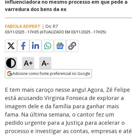
influenciadora no mesmo processo em que pede a
varredura dos bens da ex
FABÍOLA REIPERT
|
Do R7
03/11/2025 - 17H35
(ATUALIZADO EM
03/11/2025 - 17H35
)
A+
A-
Loaded
:
23.19%
Adicione como fonte preferencial no Google
Ativar
Som
Opens in new window
E tem mais caroço nesse angu! Agora, Zé Felipe
está acusando Virginia Fonseca de explorar a
imagem dele e da família para ganhar mais
fama. Na última semana, o cantor fez um
pedido urgente para a Justiça para acelerar o
processo e investigar as contas, empresas e até