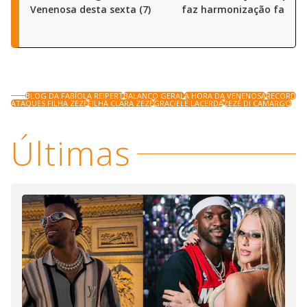
Venenosa desta sexta (7)
faz harmonização facial
BLOG DA FABÍOLA REIPERT
BALANCO GERAL
A HORA DA VENENOSA
RECORD
ATAQUES FILHA ZEZÉ
FILHA CLARA ZEZÉ
GRACIELE LACERDA
ZEZÉ DI CAMARGO
Últimas