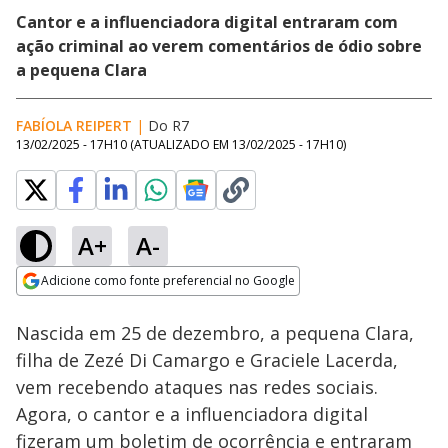
Cantor e a influenciadora digital entraram com
ação criminal ao verem comentários de ódio sobre
a pequena Clara
FABÍOLA REIPERT
|
Do R7
13/02/2025 - 17H10
(ATUALIZADO EM
13/02/2025 - 17H10
)
A+
A-
Loaded
:
38.79%
Adicione como fonte preferencial no Google
Ativar
Som
Opens in new window
Nascida em 25 de dezembro, a pequena Clara,
filha de Zezé Di Camargo e Graciele Lacerda,
vem recebendo ataques nas redes sociais.
Agora, o cantor e a influenciadora digital
fizeram um boletim de ocorrência e entraram