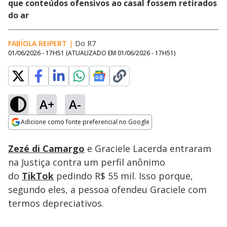
que conteúdos ofensivos ao casal fossem retirados
do ar
FABÍOLA REIPERT
|
Do R7
01/06/2026 - 17H51
(ATUALIZADO EM
01/06/2026 - 17H51
)
A+
A-
Loaded
:
100.00%
Adicione como fonte preferencial no Google
Subtitles
Ativar
Som
Opens in new window
Zezé di Camargo
e Graciele Lacerda entraram
na Justiça contra um perfil anônimo
do
TikTok
pedindo R$ 55 mil. Isso porque,
segundo eles, a pessoa ofendeu Graciele com
termos depreciativos.