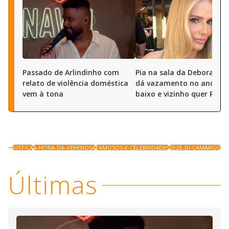
Passado de Arlindinho com
Pia na sala da Deborah S
relato de violência doméstica
dá vazamento no andar 
vem à tona
baixo e vizinho quer R$ 50
JUSTIÇA
A-HORA-DA-VENENOSA
FAMOSOS-E-CELEBRIDADES
ZEZE-DI-CAMARGO
Últimas