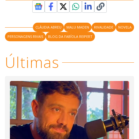
M
V
u
d
o
i
CLÁUDIA ABREU
MALU MADEN
RIVALIDADE
NOVELA
PERSONAGENS RIVAIS
BLOG DA FABÍOLA REIPERT
d
Últimas
e
o