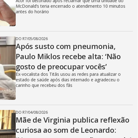
Ator foi detonado após reclamar que uma unidade do
McDonald’s teria encerrado o atendimento 10 minutos
antes do horário
DO R7
/
05/08/2026
Após susto com pneumonia,
Paulo Miklos recebe alta: ‘Não
gosto de preocupar vocês’
Ex-vocalista dos Titãs usou as redes para atualizar o
estado de saúde após dias internado e agradeceu o
carinho que recebeu dos fãs
DO R7
/
04/08/2026
Mãe de Virginia publica reflexão
curiosa ao som de Leonardo: