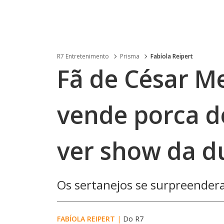
R7 Entretenimento
Prisma
Fabíola Reipert
Fã de César M
vende porca d
ver show da d
Os sertanejos se surpreender
FABÍOLA REIPERT
|
Do R7