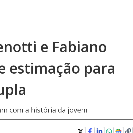
enotti e Fabiano
e estimação para
upla
am com a história da jovem