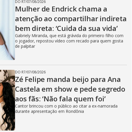
V
DO R7
/
07/08/2026
Mulher de Endrick chama a
i
atenção ao compartilhar indireta
bem direta: ‘Cuida da sua vida’
Gabriely Miranda, que está grávida do primeiro filho com
d
o jogador, repostou vídeo com recado para quem gosta
de palpitar
e
DO R7
/
07/08/2026
Zé Felipe manda beijo para Ana
o
Castela em show e pede segredo
aos fãs: ‘Não fala quem foi’
Cantor brincou com o público ao citar a ex-namorada
durante apresentação em Rondônia