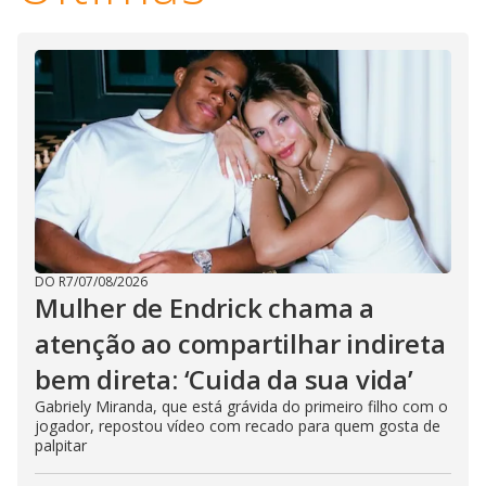
h
e
E
s
c
a
p
e
k
e
y
o
r
a
c
t
i
v
a
DO R7
/
07/08/2026
t
Mulher de Endrick chama a
i
n
atenção ao compartilhar indireta
g
t
h
bem direta: ‘Cuida da sua vida’
e
c
Gabriely Miranda, que está grávida do primeiro filho com o
l
jogador, repostou vídeo com recado para quem gosta de
o
palpitar
s
e
b