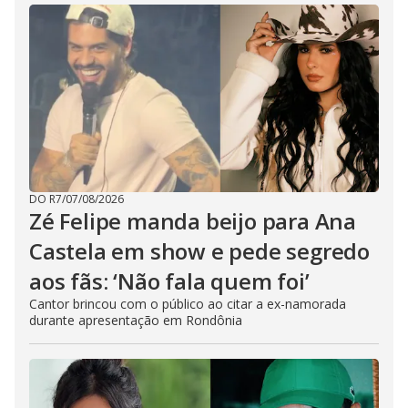
u
t
t
o
n
.
DO R7
/
07/08/2026
Zé Felipe manda beijo para Ana
Castela em show e pede segredo
aos fãs: ‘Não fala quem foi’
Cantor brincou com o público ao citar a ex-namorada
durante apresentação em Rondônia