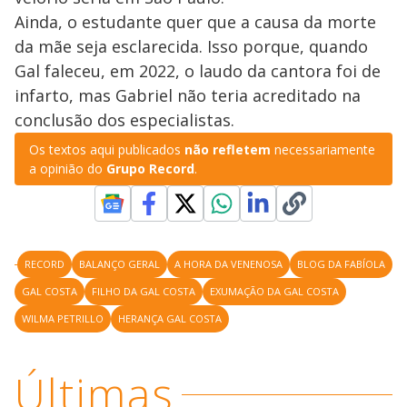
V
o
.
T
Ainda, o estudante quer que a causa da morte
h
i
i
da mãe seja esclarecida. Isso porque, quando
s
m
Gal faleceu, em 2022, o laudo da cantora foi de
o
infarto, mas Gabriel não teria acreditado na
d
d
a
conclusão dos especialistas.
l
c
a
e
Os textos aqui publicados
não refletem
necessariamente
n
a opinião do
Grupo Record
.
b
e
c
o
l
o
s
e
d
RECORD
BALANÇO GERAL
A HORA DA VENENOSA
BLOG DA FABÍOLA
b
y
GAL COSTA
FILHO DA GAL COSTA
EXUMAÇÃO DA GAL COSTA
p
r
WILMA PETRILLO
HERANÇA GAL COSTA
e
s
s
i
Últimas
n
g
t