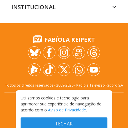
INSTITUCIONAL
FABÍOLA REIPERT
Todos os direitos reservados - 2009-
2026
- Rádio e Televisão Record S.A
Utilizamos cookies e tecnologia para
CARREIRA
FALE CONOSCO
PRIVACIDADE
aprimorar sua experiência de navegação de
TERMOS E CONDIÇÕES DE USO
acordo com o
Aviso de Privacidade
.
FECHAR