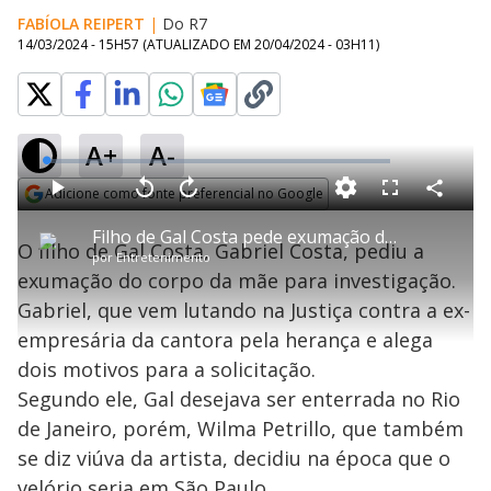
FABÍOLA REIPERT
|
Do R7
14/03/2024 - 15H57
(ATUALIZADO EM
20/04/2024 - 03H11
)
A+
A-
error_outline
L
o
a
Adicione como fonte preferencial no Google
d
C
P
V
A
P
F
e
o
l
o
v
u
T
Opens in new window
d
m
a
l
a
l
:
Filho de Gal Costa pede exumação do corpo da cantora para investigação
h
p
Oops! Algo deu errado
y
t
n
l
0
O filho de Gal Costa, Gabriel Costa, pediu a
a
i
a
ç
s
%
por
Entretenimento
r
r
a
c
s
t
Por favor, recarregue a página.
1
r
l
r
exumação do corpo da mãe para investigação.
i
i
0
1
e
l
s
0
e
s
h
Gabriel, que vem lutando na Justiça contra a ex-
e
s
n
a
Recarregar
a
g
e
r
m
u
g
empresária da cantora pela herança e alega
n
u
a
o
d
n
d
o
d
dois motivos para a solicitação.
s
o
a
s
l
Segundo ele, Gal desejava ser enterrada no Rio
w
y
i
de Janeiro, porém, Wilma Petrillo, que também
n
d
se diz viúva da artista, decidiu na época que o
M
o
u
w
d
velório seria em São Paulo.