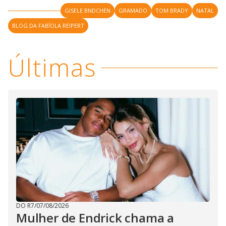
V
o
GISELE BNDCHEN
GRAMADO
TOM BRADY
NATAL
i
BLOG DA FABÍOLA REIPERT
d
Últimas
e
o
DO R7
/
07/08/2026
Mulher de Endrick chama a