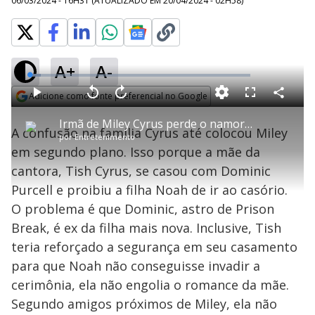
06/03/2024 - 16H31
(ATUALIZADO EM
20/04/2024 - 02H58
)
A+
A-
L
o
a
Adicione como fonte preferencial no Google
d
C
P
V
A
P
F
e
o
l
o
v
u
Opens in new window
d
m
a
l
a
l
:
Irmã de Miley Cyrus perde o namorado para a mãe
p
y
t
n
l
5
A confusão na família Cyrus até colocou Miley
a
a
ç
s
.
por
Entretenimento
r
r
a
c
2
t
1
r
l
r
3
em segundo plano. Isso porque a mãe da
i
0
1
e
%
l
s
0
e
h
cantora, Tish Cyrus, se casou com Dominic
e
s
n
a
g
e
r
u
g
Purcell e proibiu a filha Noah de ir ao casório.
n
u
a
d
n
o
d
O problema é que Dominic, astro de Prison
s
o
s
Break, é ex da filha mais nova. Inclusive, Tish
y
teria reforçado a segurança em seu casamento
para que Noah não conseguisse invadir a
M
V
u
d
cerimônia, ela não engolia o romance da mãe.
o
Segundo amigos próximos de Miley, ela não