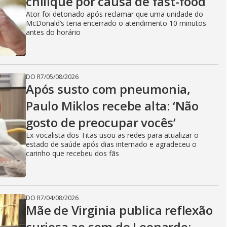
chilique por causa de fast-food
Ator foi detonado após reclamar que uma unidade do
McDonald’s teria encerrado o atendimento 10 minutos
antes do horário
DO R7
/
05/08/2026
Após susto com pneumonia,
Paulo Miklos recebe alta: ‘Não
gosto de preocupar vocês’
Ex-vocalista dos Titãs usou as redes para atualizar o
estado de saúde após dias internado e agradeceu o
carinho que recebeu dos fãs
DO R7
/
04/08/2026
Mãe de Virginia publica reflexão
curiosa ao som de Leonardo: