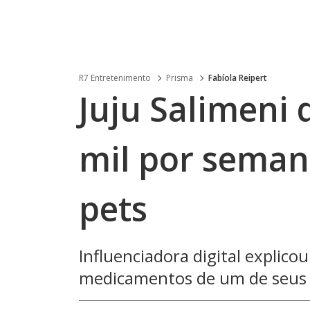
R7 Entretenimento
Prisma
Fabíola Reipert
Juju Salimeni 
mil por seman
pets
Influenciadora digital explico
medicamentos de um de seus 