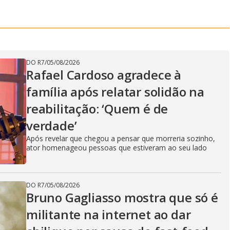
V
i
DO R7
/
05/08/2026
Rafael Cardoso agradece à
d
família após relatar solidão na
reabilitação: ‘Quem é de
verdade’
e
Após revelar que chegou a pensar que morreria sozinho,
ator homenageou pessoas que estiveram ao seu lado
o
DO R7
/
05/08/2026
Bruno Gagliasso mostra que só é
militante na internet ao dar