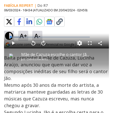
FABÍOLA REIPERT
|
Do R7
06/03/2024 - 16H34
(ATUALIZADO EM
20/04/2024 - 02H59
)
A+
A-
L
o
a
Adicione como fonte preferencial no Google
d
C
P
V
A
P
F
e
o
l
o
v
u
Opens in new window
d
m
a
l
a
l
:
Mãe de Cazuza escolhe o cantor Jão para gravar 30 músicas inéditas do filho
p
y
t
n
l
1
Baita presente! A mãe de Cazuza, Lucinha
a
a
ç
s
1
por
Entretenimento
r
r
a
c
.
t
1
r
l
r
9
Araújo, anunciou que quem vai dar voz a
i
0
1
e
5
l
s
0
e
%
h
composições inéditas de seu filho será o cantor
e
s
n
a
g
e
r
u
g
Jão.
n
u
a
d
n
o
d
Mesmo após 30 anos da morte do artista, a
s
o
s
matriarca manteve guardadas as letras de 30
y
músicas que Cazuza escreveu, mas nunca
chegou a gravar.
M
u
d
Segundo Lucinha, Jão é a escolha certa para o