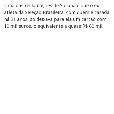
V
u
d
Uma das reclamações de Susana é que o ex-
o
atleta da Seleção Brasileira, com quem é casada
i
há 21 anos, só deixava para ela um cartão com
10 mil euros, o equivalente a quase R$ 60 mil.
d
e
o