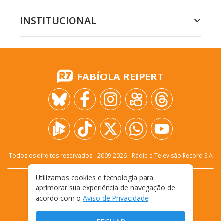
INSTITUCIONAL
FABÍOLA REIPERT
Todos os direitos reservados - 2009-
2026
- Rádio e Televisão Record S.A
Utilizamos cookies e tecnologia para
CARREIRA
FALE CONOSCO
PRIVACIDADE
aprimorar sua experiência de navegação de
TERMOS E CONDIÇÕES DE USO
acordo com o
Aviso de Privacidade
.