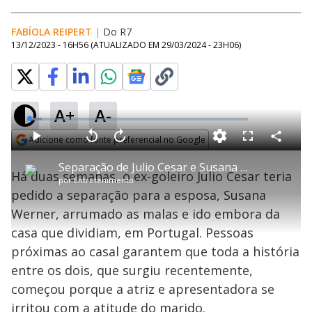
FABÍOLA REIPERT
|
Do R7
13/12/2023 - 16H56
(ATUALIZADO EM
29/03/2024 - 23H06
)
A+
A-
L
o
a
Adicione como fonte preferencial no Google
d
C
P
V
A
P
F
e
o
l
o
v
u
Opens in new window
d
m
a
l
a
l
:
Separação de Julio Cesar e Susana Werner aconteceu por decisão do ex-goleiro
p
y
t
n
l
5
Há duas semanas, o ex-goleiro Julio Cesar teria
a
a
ç
s
.
por
Entretenimento
r
r
a
c
5
t
1
r
l
r
8
pedido a separação para a esposa, Susana
i
0
1
e
%
l
s
0
e
h
Werner, arrumado as malas e ido embora da
e
s
n
a
g
e
r
u
g
casa que dividiam, em Portugal. Pessoas
n
u
a
d
n
o
d
próximas ao casal garantem que toda a história
s
o
s
entre os dois, que surgiu recentemente,
y
começou porque a atriz e apresentadora se
irritou com a atitude do marido.
M