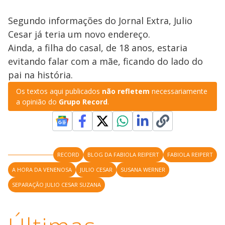
Segundo informações do Jornal Extra, Julio
Cesar já teria um novo endereço.
Ainda, a filha do casal, de 18 anos, estaria
evitando falar com a mãe, ficando do lado do
pai na história.
Os textos aqui publicados
não refletem
necessariamente
a opinião do
Grupo Record
.
RECORD
BLOG DA FABIOLA REIPERT
FABIOLA REIPERT
A HORA DA VENENOSA
JULIO CESAR
SUSANA WERNER
SEPARAÇÃO JULIO CESAR SUZANA