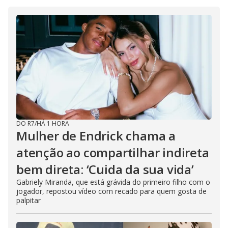
i
n
g
t
h
e
E
s
c
a
p
e
k
e
y
o
r
DO R7
/
HÁ 1 HORA
a
Mulher de Endrick chama a
c
t
atenção ao compartilhar indireta
i
v
a
bem direta: ‘Cuida da sua vida’
t
i
Gabriely Miranda, que está grávida do primeiro filho com o
n
jogador, repostou vídeo com recado para quem gosta de
g
t
palpitar
h
e
c
l