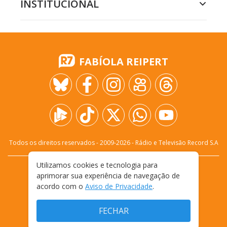
INSTITUCIONAL
FABÍOLA REIPERT
Todos os direitos reservados - 2009-
2026
- Rádio e Televisão Record S.A
Utilizamos cookies e tecnologia para
CARREIRA
FALE CONOSCO
PRIVACIDADE
aprimorar sua experiência de navegação de
TERMOS E CONDIÇÕES DE USO
acordo com o
Aviso de Privacidade
.
FECHAR