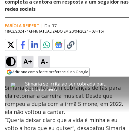
completa a cantora em resposta a um seguidor nas
redes sociais
FABÍOLA REIPERT
|
Do R7
18/03/2024 - 16H46
(ATUALIZADO EM
20/04/2024 - 03H16
)
A+
A-
error_outline
Adicione como fonte preferencial no Google
OK
T
T
Opens in new window
Simaria se irrita ao ser cobrada para retomar carreira musical: ‘Volto a hora que quiser’
h
O vídeo não está disponível ou não é
Oops! Algo deu errado
h
C
Simaria se irritou com cobranças de fãs para
i
por
Entretenimento
i
suportado pelo seu browser
s
l
Por favor, recarregue a página.
ela retomar a carreira musical. Desde que
i
s
Código do Erro:
MEDIA_ERR_SRC_NOT_SUPPORTED
o
s
i
rompeu a dupla com a irmã Simone, em 2022,
a
s
Recarregar
s
m
ela não voltou a cantar.
e
o
a
d
M
m
“Queria deixar claro que a vida é minha e eu
a
o
o
l
volto a hora que eu quiser”, desabafou Simaria
w
d
d
i