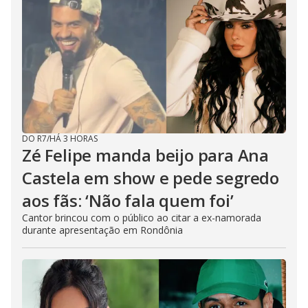
o
s
e
b
u
t
t
o
n
.
DO R7
/
HÁ 3 HORAS
Zé Felipe manda beijo para Ana
Castela em show e pede segredo
aos fãs: ‘Não fala quem foi’
Cantor brincou com o público ao citar a ex-namorada
durante apresentação em Rondônia