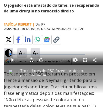
O jogador está afastado do time, se recuperando
de uma cirurgia no tornozelo direito
FABÍOLA REIPERT
|
Do R7
04/05/2023 - 16H22
(ATUALIZADO EM
29/03/2024 - 17H02
)
A+
A-
L
o
a
Adicione como fonte preferencial no Google
d
C
P
V
A
P
F
e
o
l
o
v
u
Opens in new window
d
m
a
l
a
l
:
Torcedores do PSG fazem protesto em frente à mansão de Neymar e pedem que ele deixe o clube
p
y
t
n
l
6
Torcedores do PSG fizeram um protesto em
a
a
ç
s
.
por
Entretenimento
r
r
a
c
7
t
1
r
l
r
4
frente à mansão de Neymar, gritando para o
i
0
1
e
%
l
s
0
e
h
jogador deixar o time. O atleta publicou uma
e
s
n
a
g
e
r
u
g
frase enigmática depois das manifestações:
n
u
a
d
n
o
d
"Não deixe as pessoas te colocarem na
s
o
s
tempestade delas, coloque-as na sua paz". O