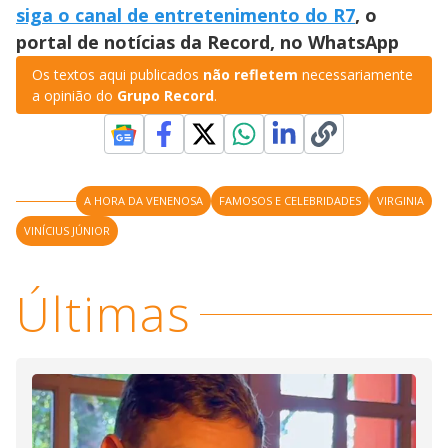
siga o canal de entretenimento do R7
, o
portal de notícias da Record, no WhatsApp
Os textos aqui publicados
não refletem
necessariamente
a opinião do
Grupo Record
.
A HORA DA VENENOSA
FAMOSOS E CELEBRIDADES
VIRGINIA
VINÍCIUS JÚNIOR
Últimas