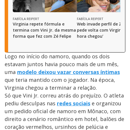
FABÍOLA REIPERT
FABÍOLA REIPERT
Virginia repete fórmula e
Web invade perfil de Zé Fe
termina com Vini Jr. da mesma
pede volta com Virginia: ‘
forma que fez com Zé Felipe
hora chegou’
Logo no início do namoro, quando os dois
estavam juntos havia pouco mais de um mês,
uma
modelo deixou vazar conversas íntimas
que teria mantido com o jogador. Na época,
Virginia chegou a terminar a relação.
Só que Vini Jr. correu atrás do prejuízo. O atleta
pediu desculpas nas
redes sociais
e organizou
um pedido oficial de namoro em Mônaco, com
direito a cenário romântico em hotel, balões de
coração vermelhos, ursinhos de pelúcia e