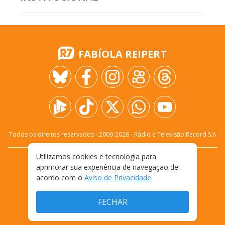
FABÍOLA REIPERT
Todos os direitos reservados - 2009-
2026
- Rádio e Televisão Record S.A
Utilizamos cookies e tecnologia para
CARREIRA
FALE CONOSCO
PRIVACIDADE
aprimorar sua experiência de navegação de
TERMOS E CONDIÇÕES DE USO
acordo com o
Aviso de Privacidade
.
FECHAR