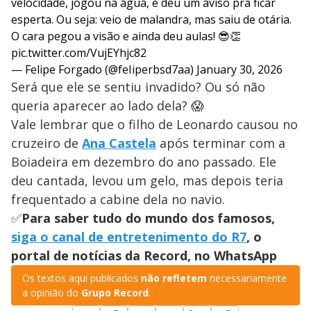
velocidade, jogou na água, e deu um aviso pra ficar
esperta. Ou seja: veio de malandra, mas saiu de otária.
O cara pegou a visão e ainda deu aulas! 😎👏
pic.twitter.com/VujEYhjc82
— Felipe Forgado (@feIiperbsd7aa)
January 30, 2026
Será que ele se sentiu invadido? Ou só não
queria aparecer ao lado dela? 😱
Vale lembrar que o filho de Leonardo causou no
cruzeiro de
Ana Castela
após terminar com a
Boiadeira em dezembro do ano passado. Ele
deu cantada, levou um gelo, mas depois teria
frequentado a cabine dela no navio.
✅
Para saber tudo do mundo dos famosos,
siga o canal de entretenimento do R7
, o
portal de notícias da Record, no WhatsApp
Os textos aqui publicados
não refletem
necessariamente
a opinião do
Grupo Record
.