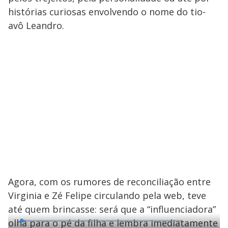
histórias curiosas envolvendo o nome do tio-
avô Leandro.
Agora, com os rumores de reconciliação entre
Virginia e Zé Felipe circulando pela web, teve
até quem brincasse: será que a “influenciadora”
olha para o pé da filha e lembra imediatamente
L
o