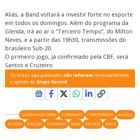
Aliás, a Band voltará a investir forte no esporte
em todos os domingos. Além do programa da
Glenda, irá ao ar o “Terceiro Tempo”, do Milton
Neves, e a partir das 19h30, transmissões do
brasileiro Sub-20.
O primeiro jogo, já confirmado pela CBF, será
Santos e Cruzeiro.
Os textos aqui publicados
não refletem
necessariamente
a opinião do
Grupo Record
.
GLENDA KOZLOWSKI
COMBINADO
COMPROMISSO
AGENDA
ACORDO
DIREÇÃO
CONTRATO
BAND
ESPORTE
PARTE