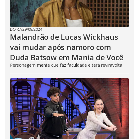
DO R7
/
29/09/2024
Malandrão de Lucas Wickhaus
vai mudar após namoro com
Duda Batsow em Mania de Você
Personagem mente que faz faculdade e terá reviravolta