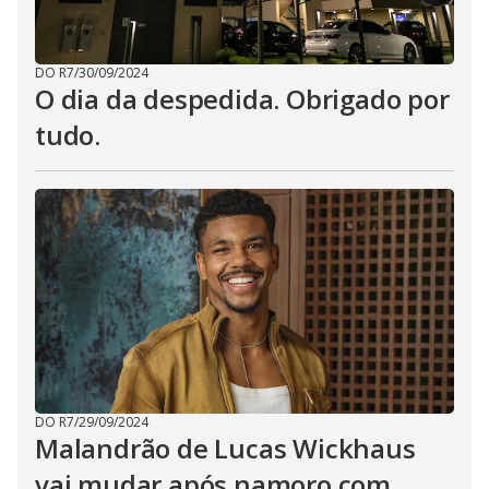
DO R7
/
30/09/2024
O dia da despedida. Obrigado por
tudo.
DO R7
/
29/09/2024
Malandrão de Lucas Wickhaus
vai mudar após namoro com