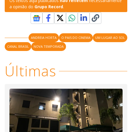
Os textos aqui publicados
não refletem
necessariamente
a opinião do
Grupo Record
.
ANDREIA HORTA
O PAIS DO CINEMA
UM LUGAR AO SOL
CANAL BRASIL
NOVA TEMPORADA
Últimas