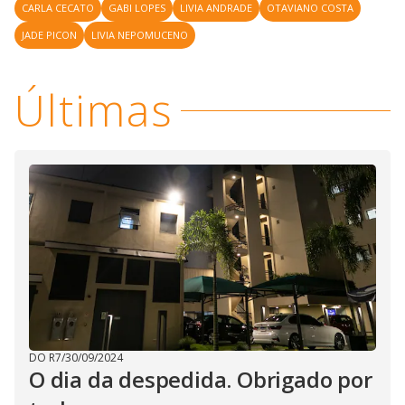
CARLA CECATO
GABI LOPES
LIVIA ANDRADE
OTAVIANO COSTA
JADE PICON
LIVIA NEPOMUCENO
Últimas
DO R7
/
30/09/2024
O dia da despedida. Obrigado por