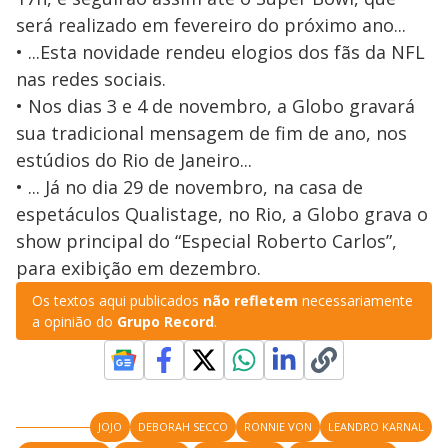
será realizado em fevereiro do próximo ano...
• ...Esta novidade rendeu elogios dos fãs da NFL
nas redes sociais.
• Nos dias 3 e 4 de novembro, a Globo gravará
sua tradicional mensagem de fim de ano, nos
estúdios do Rio de Janeiro...
• ... Já no dia 29 de novembro, na casa de
espetáculos Qualistage, no Rio, a Globo grava o
show principal do “Especial Roberto Carlos”,
para exibição em dezembro.
Os textos aqui publicados
não refletem
necessariamente
a opinião do
Grupo Record
.
JOJO
DEBORAH SECCO
RONNIE VON
LEANDRO KARNAL