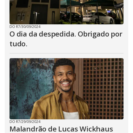
DO R7
/
30/09/2024
O dia da despedida. Obrigado por
tudo.
DO R7
/
29/09/2024
Malandrão de Lucas Wickhaus