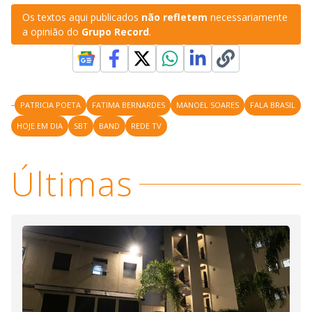
Os textos aqui publicados
não refletem
necessariamente
a opinião do
Grupo Record
.
PATRICIA POETA
FATIMA BERNARDES
MANOEL SOARES
FALA BRASIL
HOJE EM DIA
SBT
BAND
REDE TV
Últimas