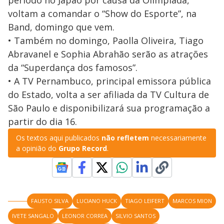
período no Japão por causa da Olimpíada,
voltam a comandar o “Show do Esporte”, na
Band, domingo que vem.
• Também no domingo, Paolla Oliveira, Tiago
Abravanel e Sophia Abrahão serão as atrações
da “Superdança dos famosos”.
• A TV Pernambuco, principal emissora pública
do Estado, volta a ser afiliada da TV Cultura de
São Paulo e disponibilizará sua programação a
partir do dia 16.
Os textos aqui publicados
não refletem
necessariamente
a opinião do
Grupo Record
.
FAUSTO SILVA
LUCIANO HUCK
TIAGO LEIFERT
MARCOS MION
IVETE SANGALO
LEONOR CORREA
SILVIO SANTOS