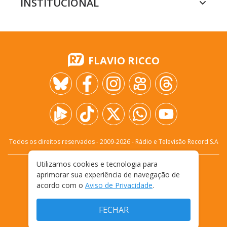
INSTITUCIONAL
FLAVIO RICCO
Todos os direitos reservados - 2009-
2026
- Rádio e Televisão Record S.A
Utilizamos cookies e tecnologia para
CARREIRA
FALE CONOSCO
PRIVACIDADE
aprimorar sua experiência de navegação de
TERMOS E CONDIÇÕES DE USO
acordo com o
Aviso de Privacidade
.
FECHAR