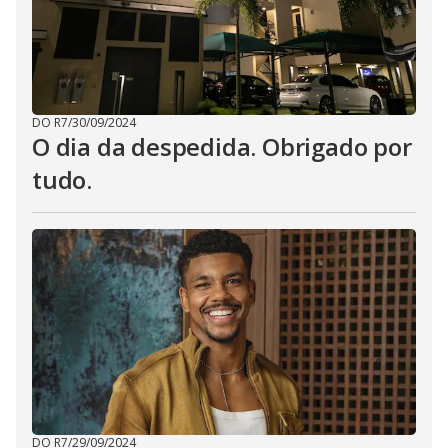
DO R7
/
30/09/2024
O dia da despedida. Obrigado por
tudo.
DO R7
/
29/09/2024