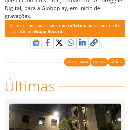
que mudou a história”, trabalho do Afroreggae
Digital, para a Globoplay, em início de
gravações.
Os textos aqui publicados
não refletem
necessariamente
a opinião do
Grupo Record
.
VAI DAR NADA
KIZI VAZ
GÊNESIS
Últimas