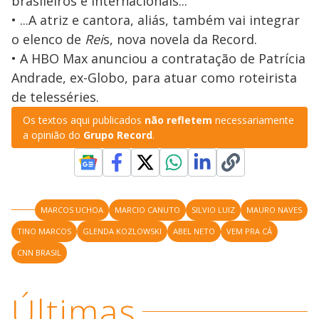
brasileiros e internacionais...
• ...A atriz e cantora, aliás, também vai integrar
o elenco de
Rei
s, nova novela da Record.
• A HBO Max anunciou a contratação de Patrícia
Andrade, ex-Globo, para atuar como roteirista
de telesséries.
Os textos aqui publicados
não refletem
necessariamente
a opinião do
Grupo Record
.
MARCOS UCHOA
MARCIO CANUTO
SILVIO LUIZ
MAURO NAVES
TINO MARCOS
GLENDA KOZLOWSKI
ABEL NETO
VEM PRA CÁ
CNN BRASIL
Últimas