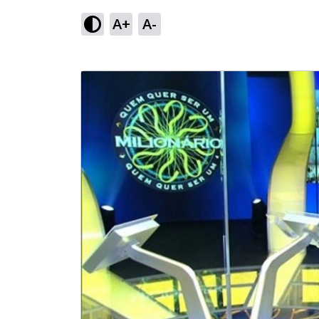
A+
A-