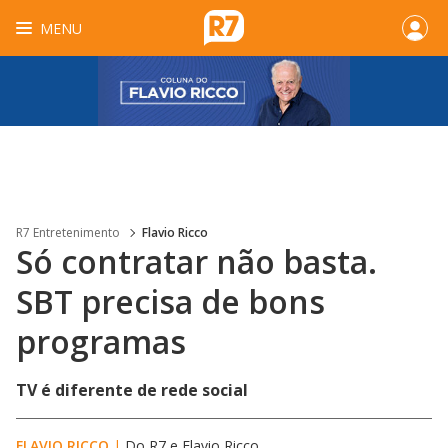
MENU
R7 Entretenimento
Flavio Ricco
Só contratar não basta.
SBT precisa de bons
programas
TV é diferente de rede social
FLAVIO RICCO
|
Do R7
e
Flavio Ricco