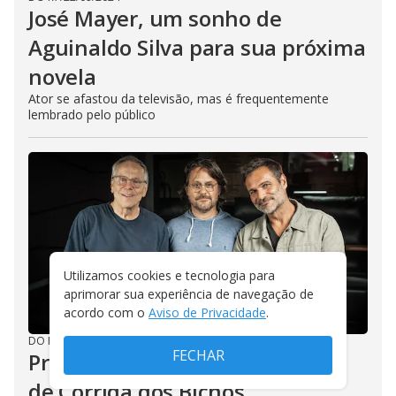
José Mayer, um sonho de
Aguinaldo Silva para sua próxima
novela
Ator se afastou da televisão, mas é frequentemente
lembrado pelo público
Utilizamos cookies e tecnologia para
aprimorar sua experiência de navegação de
acordo com o
Aviso de Privacidade
.
DO R7
/
21/09/2024
FECHAR
Prime Video encerra filmagens
de Corrida dos Bichos