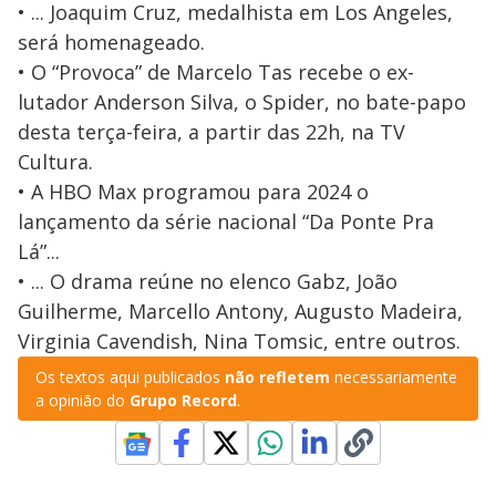
• ... Joaquim Cruz, medalhista em Los Angeles,
será homenageado.
• O “Provoca” de Marcelo Tas recebe o ex-
lutador Anderson Silva, o Spider, no bate-papo
desta terça-feira, a partir das 22h, na TV
Cultura.
• A HBO Max programou para 2024 o
lançamento da série nacional “Da Ponte Pra
Lá”...
• ... O drama reúne no elenco Gabz, João
Guilherme, Marcello Antony, Augusto Madeira,
Virginia Cavendish, Nina Tomsic, entre outros.
Os textos aqui publicados
não refletem
necessariamente
a opinião do
Grupo Record
.