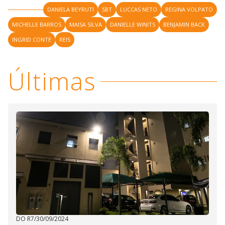
DANIELA BEYRUTI
SBT
LUCCAS NETO
REGINA VOLPATO
MICHELLE BARROS
MAISA SILVA
DANIELLE WINITS
BENJAMIN BACK
INGRID CONTE
REIS
Últimas
DO R7
/
30/09/2024